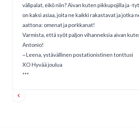
välipalat, eikö niin? Aivan kuten pikkupojilla ja -t
on kaksi asiaa, joita ne kaikki rakastavat ja jotka n
aattona: omenat ja porkkanat!
Varmista, että syöt paljon vihanneksia aivan kuten
Antonio!
~Leena, ystävällinen postationistinen tonttusi
XO Hyvää joulua
***