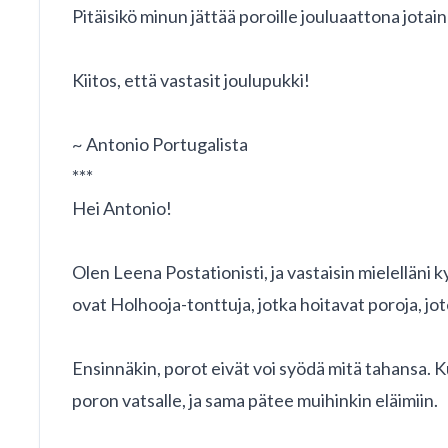
Pitäisikö minun jättää poroille jouluaattona jotai
Kiitos, että vastasit joulupukki!
~ Antonio Portugalista
***
Hei Antonio!
Olen Leena Postationisti, ja vastaisin mielelläni
ovat Holhooja-tonttuja, jotka hoitavat poroja, j
Ensinnäkin, porot eivät voi syödä mitä tahansa. Ku
poron vatsalle, ja sama pätee muihinkin eläimiin.