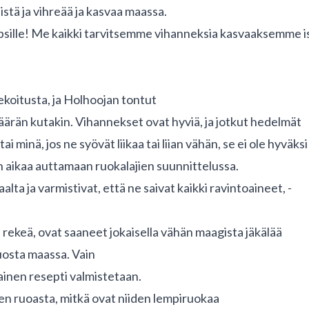
istä ja vihreää ja kasvaa maassa.
lapsille! Me kaikki tarvitsemme vihanneksia kasvaaksemme i
sekoitusta, ja Holhoojan tontut
 määrän kutakin. Vihannekset ovat hyviä, ja jotkut hedelmät
minä, jos ne syövät liikaa tai liian vähän, se ei ole hyväksi n
kin aikaa auttamaan ruokalajien suunnittelussa.
alta ja varmistivat, että ne saivat kaikki ravintoaineet, -
n rekeä, ovat saaneet jokaisella vähän maagista jäkälää
juosta maassa. Vain
ainen resepti valmistetaan.
iten ruoasta, mitkä ovat niiden lempiruokaa