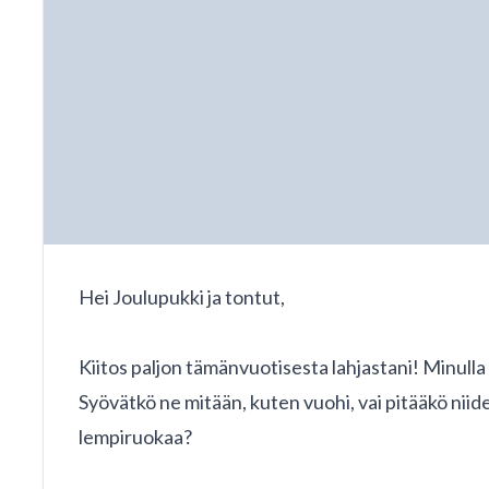
Hei Joulupukki ja tontut,
Kiitos paljon tämänvuotisesta lahjastani! Minulla 
Syövätkö ne mitään, kuten vuohi, vai pitääkö niid
lempiruokaa?