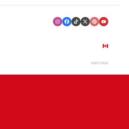
Instagram
Facebook
TikTok
XTwitter
Pinterest
Youtube
🇨🇦
2007-
2026