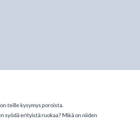
on teille kysymys poroista.
en syödä erityistä ruokaa? Mikä on niiden