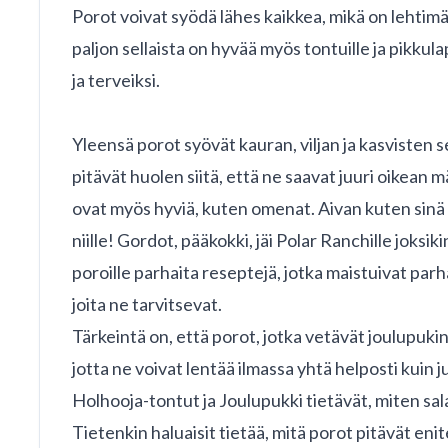
Porot voivat syödä lähes kaikkea, mikä on lehtimä
paljon sellaista on hyvää myös tontuille ja pikku
ja terveiksi.
Yleensä porot syövät kauran, viljan ja kasvisten 
pitävät huolen siitä, että ne saavat juuri oikean
ovat myös hyviä, kuten omenat. Aivan kuten sinä tai 
niille! Gordot, pääkokki, jäi Polar Ranchille joksi
poroille parhaita reseptejä, jotka maistuivat parha
joita ne tarvitsevat.
Tärkeintä on, että porot, jotka vetävät joulupuki
jotta ne voivat lentää ilmassa yhtä helposti kuin 
Holhooja-tontut ja Joulupukki tietävät, miten sal
Tietenkin haluaisit tietää, mitä porot pitävät en