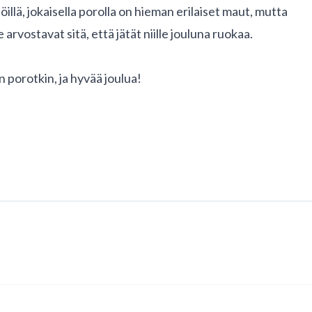
ytöillä, jokaisella porolla on hieman erilaiset maut, mutta
e arvostavat sitä, että jätät niille jouluna ruokaa.
 porotkin, ja hyvää joulua!