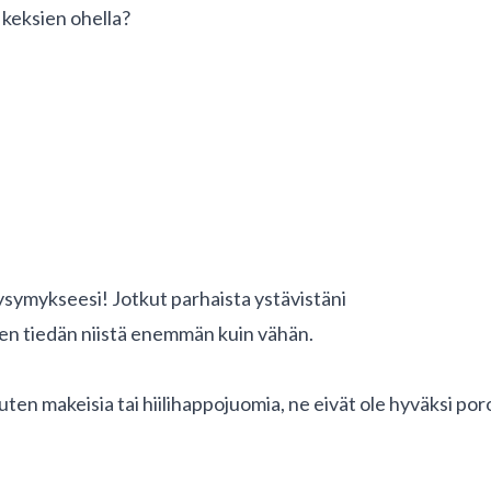
n keksien ohella?
 kysymykseesi! Jotkut parhaista ystävistäni
oten tiedän niistä enemmän kuin vähän.
ten makeisia tai hiilihappojuomia, ne eivät ole hyväksi poro