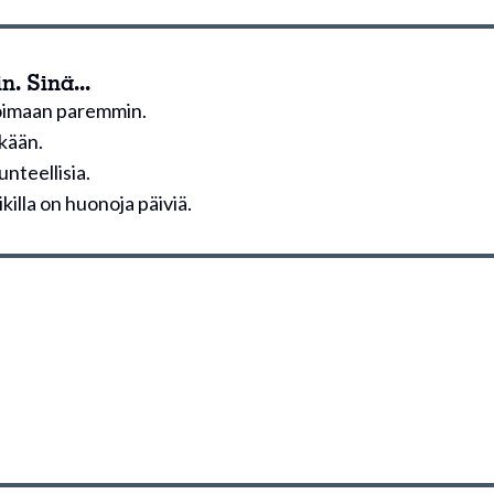
. Sinä...
voimaan paremmin.
lkään.
unteellisia.
ikilla on huonoja päiviä.