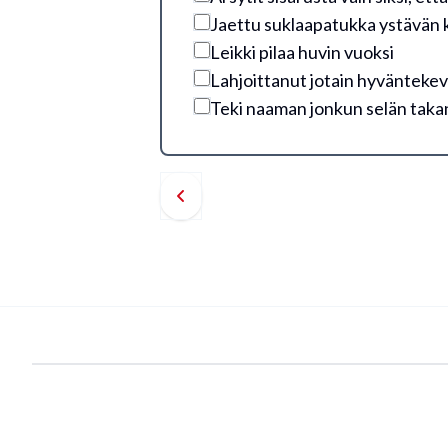
Jaettu suklaapatukka ystävän 
Leikki pilaa huvin vuoksi
Lahjoittanut jotain hyvänteke
Teki naaman jonkun selän taka