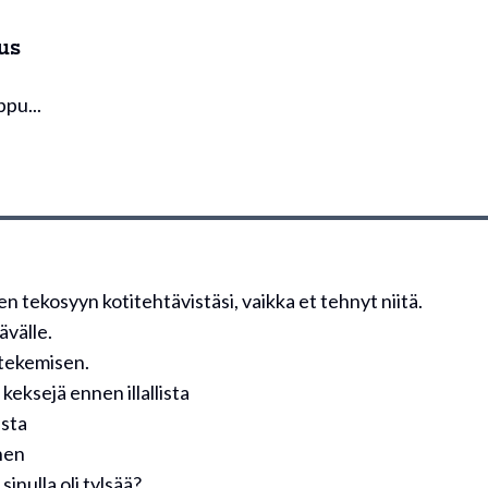
aus
ppu...
en tekosyyn kotitehtävistäsi, vaikka et tehnyt niitä.
ävälle.
 tekemisen.
keksejä ennen illallista
usta
inen
 sinulla oli tylsää?