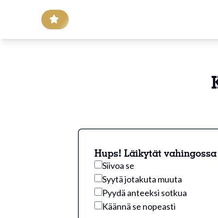
Hups! Läikytät vahingossa j
Siivoa se
Syytä jotakuta muuta
Pyydä anteeksi sotkua
Käännä se nopeasti