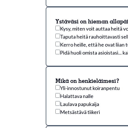
Ystäväsi on hieman allapäin
Kysy, miten voit auttaa heitä 
Taputa heitä rauhoittavasti se
Kerro heille, että he ovat liian t
Pidä huoli omista asioistasi... ka
Mikä on henkieläimesi?
Yli-innostunut koiranpentu
Halattava nalle
Laulava papukaija
Metsästävä tiikeri