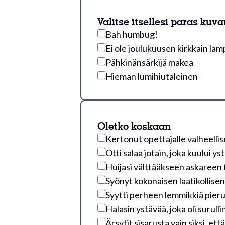
Valitse itsellesi paras kuv
Bah humbug!
Ei ole joulukuusen kirkkain lam
Pähkinänsärkijä makea
Hieman lumihiutaleinen
Oletko koskaan
Kertonut opettajalle valheellis
Otti salaa jotain, joka kuului yst
Huijasi välttääkseen askareen
Syönyt kokonaisen laatikollisen 
Syytti perheen lemmikkiä pier
Halasin ystävää, joka oli surull
Ärsytit sisarusta vain siksi, että