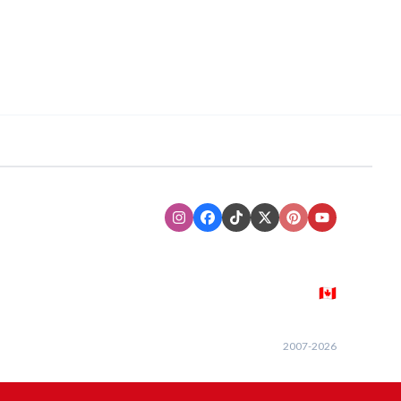
Instagram
Facebook
TikTok
XTwitter
Pinterest
Youtube
🇨🇦
2007-
2026