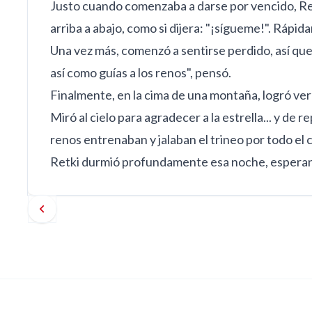
Justo cuando comenzaba a darse por vencido, Retki
arriba a abajo, como si dijera: "¡sígueme!". Rápida
Una vez más, comenzó a sentirse perdido, así que t
así como guías a los renos", pensó.
Finalmente, en la cima de una montaña, logró ver 
Miró al cielo para agradecer a la estrella... y de 
renos entrenaban y jalaban el trineo por todo el 
Retki durmió profundamente esa noche, esperando