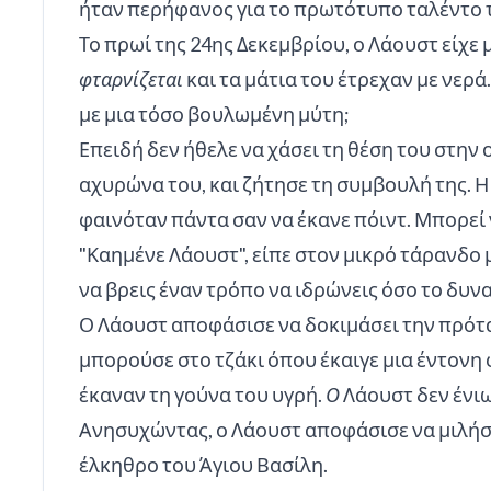
ήταν περήφανος για το πρωτότυπο ταλέντο τ
Το πρωί της 24ης Δεκεμβρίου, ο Λάουστ είχ
φταρνίζεται
και τα μάτια του έτρεχαν με νερ
με μια τόσο βουλωμένη μύτη;
Επειδή δεν ήθελε να χάσει τη θέση του στην
αχυρώνα του, και ζήτησε τη συμβουλή της. Η
φαινόταν πάντα σαν να έκανε πόιντ. Μπορεί 
"Καημένε Λάουστ", είπε στον μικρό τάρανδο 
να βρεις έναν τρόπο να ιδρώνεις όσο το δυν
Ο Λάουστ αποφάσισε να δοκιμάσει την πρότα
μπορούσε στο τζάκι όπου έκαιγε μια έντονη 
έκαναν τη γούνα του υγρή.
Ο
Λάουστ δεν ένιω
Ανησυχώντας, ο Λάουστ αποφάσισε να μιλήσει
έλκηθρο του Άγιου Βασίλη.