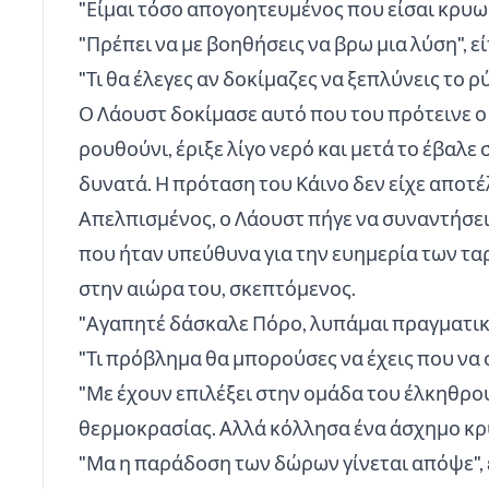
"Είμαι τόσο απογοητευμένος που είσαι κρυωμ
"Πρέπει να με βοηθήσεις να βρω μια λύση", 
"Τι θα έλεγες αν δοκίμαζες να ξεπλύνεις το ρ
Ο Λάουστ δοκίμασε αυτό που του πρότεινε ο φ
ρουθούνι, έριξε λίγο νερό και μετά το έβαλε
δυνατά. Η πρόταση του Κάινο δεν είχε αποτέ
Απελπισμένος, ο Λάουστ πήγε να συναντήσει
που ήταν υπεύθυνα για την ευημερία των τα
στην αιώρα του, σκεπτόμενος.
"Αγαπητέ δάσκαλε Πόρο, λυπάμαι πραγματικ
"Τι πρόβλημα θα μπορούσες να έχεις που να 
"Με έχουν επιλέξει στην ομάδα του έλκηθρου
θερμοκρασίας. Αλλά κόλλησα ένα άσχημο κρ
"Μα η παράδοση των δώρων γίνεται απόψε", ε