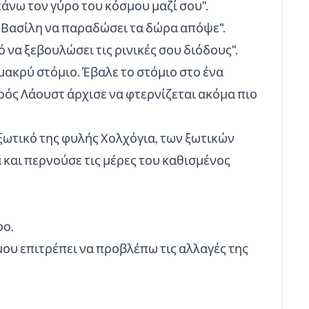
άνω τον γύρο του κόσμου μαζί σου".
ο Βασίλη να παραδώσει τα δώρα απόψε".
ό να ξεβουλώσει τις ρινικές σου διόδους".
 μακρύ στόμιο. Έβαλε το στόμιο στο ένα
ικρός Λάουστ άρχισε να φτερνίζεται ακόμα πιο
ξωτικό της φυλής Χολχόγια, των ξωτικών
 και περνούσε τις μέρες του καθισμένος
ρο.
μου επιτρέπει να προβλέπω τις αλλαγές της