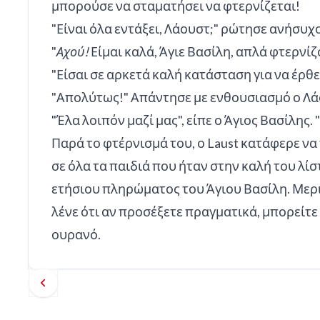
μπορούσε να σταματήσει να φτερνίζεται!
"Είναι όλα εντάξει, Λάουστ;" ρώτησε ανήσυχο
"
Αχού!
Είμαι καλά, Άγιε Βασίλη, απλά φτερνίζ
"Είσαι σε αρκετά καλή κατάσταση για να έρθε
"Απολύτως!" Απάντησε με ενθουσιασμό ο Λάο
"Έλα λοιπόν μαζί μας", είπε ο Άγιος Βασίλης
Παρά το φτέρνισμά του, ο Laust κατάφερε να
σε όλα τα παιδιά που ήταν στην καλή του λίσ
ετήσιου πληρώματος του Άγιου Βασίλη. Μερ
λένε ότι αν προσέξετε πραγματικά, μπορείτ
ουρανό.