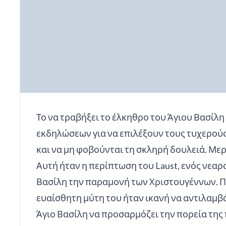
Το να τραβήξει το έλκηθρο του Άγιου Βασίλη 
εκδηλώσεων για να επιλέξουν τους τυχερούς
και να μη φοβούνται τη σκληρή δουλειά. Μερ
Αυτή ήταν η περίπτωση του Laust, ενός νεαρ
Βασίλη την παραμονή των Χριστουγέννων. Πα
ευαίσθητη μύτη του ήταν ικανή να αντιλαμβά
Άγιο Βασίλη να προσαρμόζει την πορεία της