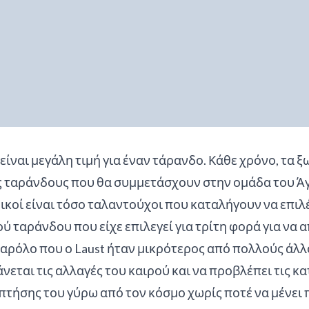
είναι μεγάλη τιμή για έναν τάρανδο. Κάθε χρόνο, τα 
 ταράνδους που θα συμμετάσχουν στην ομάδα του Άγι
ικοί είναι τόσο ταλαντούχοι που καταλήγουν να επιλ
ού ταράνδου που είχε επιλεγεί για τρίτη φορά για να
ρόλο που ο Laust ήταν μικρότερος από πολλούς άλλου
νεται τις αλλαγές του καιρού και να προβλέπει τις κα
 πτήσης του γύρω από τον κόσμο χωρίς ποτέ να μένει