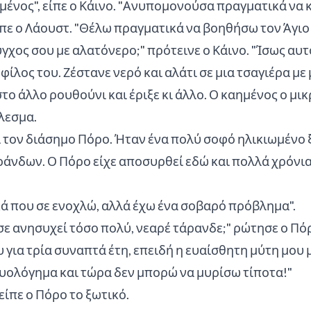
ένος", είπε ο Κάινο. "Ανυπομονούσα πραγματικά να κ
είπε ο Λάουστ. "Θέλω πραγματικά να βοηθήσω τον Άγι
ύγχος σου με αλατόνερο;" πρότεινε ο Κάινο. "Ίσως αυτ
ίλος του. Ζέστανε νερό και αλάτι σε μια τσαγιέρα με
 στο άλλο ρουθούνι και έριξε κι άλλο. Ο καημένος ο μ
λεσμα.
 τον διάσημο Πόρο. Ήταν ένα πολύ σοφό ηλικιωμένο 
ράνδων. Ο Πόρο είχε αποσυρθεί εδώ και πολλά χρόνια
ά που σε ενοχλώ, αλλά έχω ένα σοβαρό πρόβλημα".
σε ανησυχεί τόσο πολύ, νεαρέ τάρανδε;" ρώτησε ο Πό
 για τρία συναπτά έτη, επειδή η ευαίσθητη μύτη μου 
υολόγημα και τώρα δεν μπορώ να μυρίσω τίποτα!"
ίπε ο Πόρο το ξωτικό.