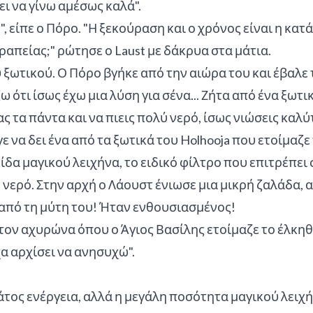
ει να γίνω αμέσως καλά".
 είπε ο Πόρο. "Η ξεκούραση και ο χρόνος είναι η κατ
απείας;" ρώτησε ο Laust με δάκρυα στα μάτια.
 ξωτικού. Ο Πόρο βγήκε από την αιώρα του και έβαλε 
ζω ότι ίσως έχω μια λύση για σένα... Ζήτα από ένα ξωτ
ς τα πάντα και να πιεις πολύ νερό, ίσως νιώσεις καλύ
γε να δει ένα από τα ξωτικά του Holhooja που ετοίμα
ρίδα μαγικού λειχήνα, το ειδικό φίλτρο που επιτρέπε
ερό. Στην αρχή ο Λάουστ ένιωσε μια μικρή ζαλάδα, α
 από τη μύτη του! Ήταν ενθουσιασμένος!
ον αχυρώνα όπου ο Άγιος Βασίλης ετοίμαζε το έλκηθρ
χα αρχίσει να ανησυχώ".
τος ενέργεια, αλλά η μεγάλη ποσότητα μαγικού λειχήν