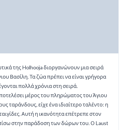
ξωτικά της Holhooja διοργανώνουν μια σειρά
ου Βασίλη. Τα ζώα πρέπει να είναι γρήγορα
έγονται πολλά χρόνια στη σειρά.
 αποτελέσει μέρος του πληρώματος του Άγιου
ς ταράνδους, είχε ένα ιδιαίτερο ταλέντο: η
ταιγίδες. Αυτή η ικανότητα επέτρεπε στον
 πίσω στην παράδοση των δώρων του. Ο Laust