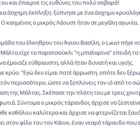
ου και έπαιρνε τις ευθύνες του πολύ σοβαρά!
ε μια άσχημη έκπληξη: ξύπνησε με ένα άσχημο κρυολό
ά. Ο καημένος ο μικρός Λάουστ ήταν σε μεγάλη αγωνία
 ομάδα του έλκηθρου του Άγιου Βασίλη, ο Laust πήγε ν
 Μάλτα είχε το παρατσούκλι "η μπαλαρίνα" επειδή τα
να έμοιαζε εύθραυστη, αλλά ήταν δυνατή και υγιής.
με κρύο. "Εγώ δεν είμαι ποτέ άρρωστη, οπότε δεν ξέ
ατόν περισσότερο, ώστε να ξεπλύνεις τον ιό από το σ
ση της Μάλτας. Σκέπασε την πλάτη του με τρεις χοντ
φωτιά. Σύντομα ο μικρός τάρανδος άρχισε να ζεσταίν
θε καθόλου καλύτερα και άρχισε να φτερνίζεται ξανά
 στον φίλο του τον Κάινο, έναν νεαρό τάρανδο που εί