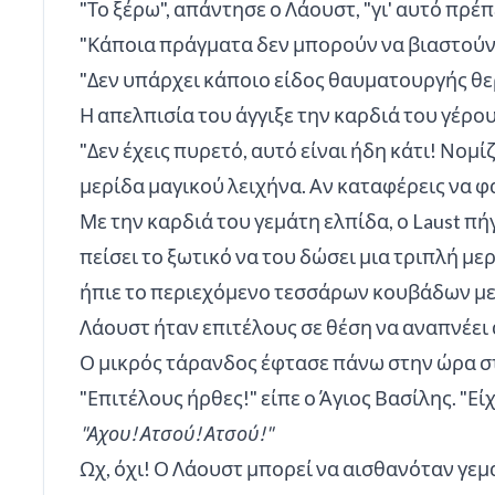
"Το ξέρω", απάντησε ο Λάουστ, "γι' αυτό πρέπ
"Κάποια πράγματα δεν μπορούν να βιαστούν",
"Δεν υπάρχει κάποιο είδος θαυματουργής θερ
Η απελπισία του άγγιξε την καρδιά του γέρου
"Δεν έχεις πυρετό, αυτό είναι ήδη κάτι! Νομί
μερίδα μαγικού λειχήνα. Αν καταφέρεις να φα
Με την καρδιά του γεμάτη ελπίδα, ο Laust πή
πείσει το ξωτικό να του δώσει μια τριπλή με
ήπιε το περιεχόμενο τεσσάρων κουβάδων με ν
Λάουστ ήταν επιτέλους σε θέση να αναπνέει
Ο μικρός τάρανδος έφτασε πάνω στην ώρα στ
"Επιτέλους ήρθες!" είπε ο Άγιος Βασίλης. "Εί
"Αχου! Ατσού! Ατσού!"
Ωχ, όχι! Ο Λάουστ μπορεί να αισθανόταν γεμά