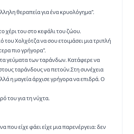
άλληλη θεραπεία για ένα κρυολόγημα".
το χέρι του στο κεφάλι του ζώου.
ικό του Χολχότζα να σου ετοιμάσει μια τριπλή
τερα πιο γρήγορα".
ζε τα γεύματα των ταράνδων. Κατάφερε να
ι στους ταράνδους να πετούν.Στη συνέχεια
λλά η μαγεία άρχισε γρήγορα να επιδρά. Ο
ό του για τη νύχτα.
α που είχε φάει είχε μια παρενέργεια: δεν