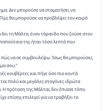
γημα. Δεν μπορούσε να σταματήσει να
. Πώς θα μπορούσε να προβλέψει τον καιρό
α δει τη Μάλτα, έναν τάρανδο που ζούσε στον
 παπούτσια της ήταν τόσο λεπτά που
ρω πώς να σε συμβουλέψω. Ίσως θα μπορούσες
ώμα σου;"
ρές κουβέρτες και πήγε όσο πιο κοντά
εται πολύ και μεγάλες σταγόνες ιδρώτα
. Η πρόταση της Μάλτας δεν έπιασε τόπο.
χε επίσης επιλεγεί για να τραβήξει το