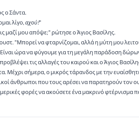
ς ο Σάντα.
ομαι λίγο,
αχού!
"
ις μαζί μου απόψε;" ρώτησε ο Άγιος Βασίλης.
υστ. "Μπορεί να φταρνίζομαι, αλλά η μύτη μου λειτο
. "Είναι ώρα να φύγουμε για τη μεγάλη παράδοση δώρω
 προβλέψει τις αλλαγές του καιρού και ο Άγιος Βασί
τα. Μέχρι σήμερα, ο μικρός τάρανδος με την ευαίσθητ
ικοί άνθρωποι που τους αρέσει να παρατηρούν τον 
ε μερικές φορές να ακούσετε ένα μακρινό φτέρνισμα 