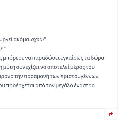
υργεί ακόμα.
αχου!
"
ν!"
λης μπόρεσε να παραδώσει εγκαίρως τα δώρα
η μύτη συνεχίζει να αποτελεί μέρος του
ουρανό την παραμονή των Χριστουγέννων
που προέρχεται από τον μεγάλο έναστρο