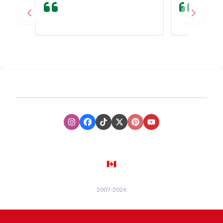
Previous slide
Next sli
Instagram
Facebook
TikTok
XTwitter
Pinterest
Youtube
🇨🇦
2007-
2026