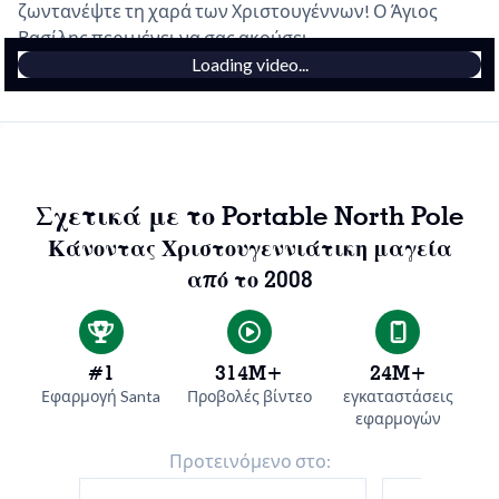
ζωντανέψτε τη χαρά των Χριστουγέννων! Ο Άγιος
Βασίλης περιμένει να σας ακούσει.
Loading video...
Σχετικά με το Portable North Pole
Κάνοντας Χριστουγεννιάτικη μαγεία
από το 2008
#1
314M+
24M+
Εφαρμογή Santa
Προβολές βίντεο
εγκαταστάσεις
εφαρμογών
Προτεινόμενο στο: