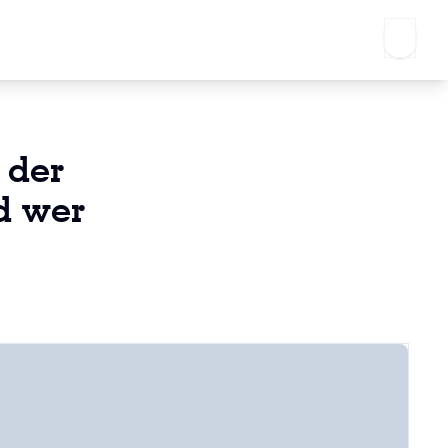
 der
d wer