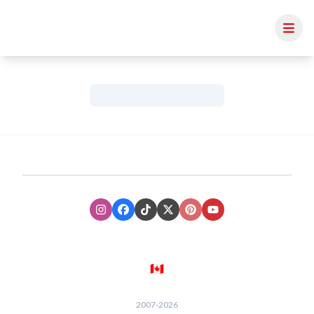
Instagram
Facebook
TikTok
XTwitter
Pinterest
Youtube
🇨🇦
2007-
2026